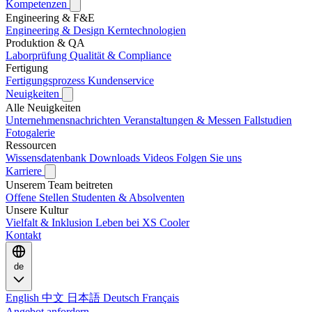
Kompetenzen
Engineering & F&E
Engineering & Design
Kerntechnologien
Produktion & QA
Laborprüfung
Qualität & Compliance
Fertigung
Fertigungsprozess
Kundenservice
Neuigkeiten
Alle Neuigkeiten
Unternehmensnachrichten
Veranstaltungen & Messen
Fallstudien
Fotogalerie
Ressourcen
Wissensdatenbank
Downloads
Videos
Folgen Sie uns
Karriere
Unserem Team beitreten
Offene Stellen
Studenten & Absolventen
Unsere Kultur
Vielfalt & Inklusion
Leben bei XS Cooler
Kontakt
de
English
中文
日本語
Deutsch
Français
Angebot anfordern