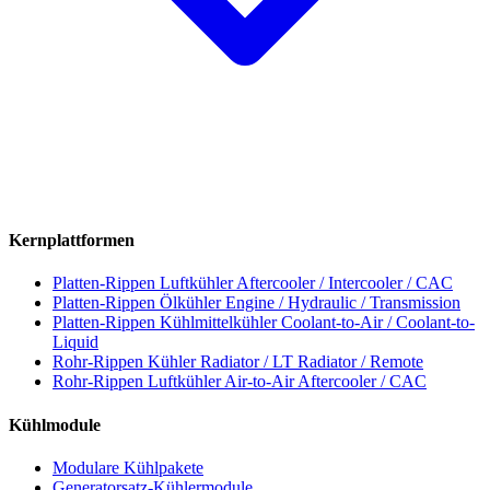
Kernplattformen
Platten-Rippen Luftkühler
Aftercooler / Intercooler / CAC
Platten-Rippen Ölkühler
Engine / Hydraulic / Transmission
Platten-Rippen Kühlmittelkühler
Coolant-to-Air / Coolant-to-
Liquid
Rohr-Rippen Kühler
Radiator / LT Radiator / Remote
Rohr-Rippen Luftkühler
Air-to-Air Aftercooler / CAC
Kühlmodule
Modulare Kühlpakete
Generatorsatz-Kühlermodule