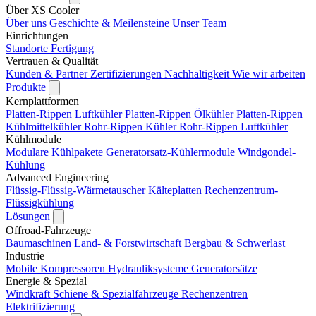
Über XS Cooler
Über uns
Geschichte & Meilensteine
Unser Team
Einrichtungen
Standorte
Fertigung
Vertrauen & Qualität
Kunden & Partner
Zertifizierungen
Nachhaltigkeit
Wie wir arbeiten
Produkte
Kernplattformen
Platten-Rippen Luftkühler
Platten-Rippen Ölkühler
Platten-Rippen
Kühlmittelkühler
Rohr-Rippen Kühler
Rohr-Rippen Luftkühler
Kühlmodule
Modulare Kühlpakete
Generatorsatz-Kühlermodule
Windgondel-
Kühlung
Advanced Engineering
Flüssig-Flüssig-Wärmetauscher
Kälteplatten
Rechenzentrum-
Flüssigkühlung
Lösungen
Offroad-Fahrzeuge
Baumaschinen
Land- & Forstwirtschaft
Bergbau & Schwerlast
Industrie
Mobile Kompressoren
Hydrauliksysteme
Generatorsätze
Energie & Spezial
Windkraft
Schiene & Spezialfahrzeuge
Rechenzentren
Elektrifizierung