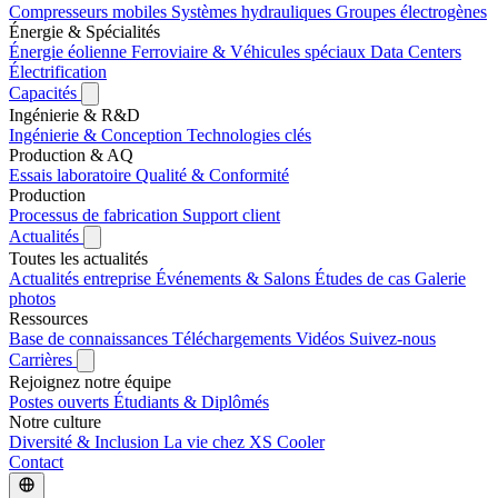
Compresseurs mobiles
Systèmes hydrauliques
Groupes électrogènes
Énergie & Spécialités
Énergie éolienne
Ferroviaire & Véhicules spéciaux
Data Centers
Électrification
Capacités
Ingénierie & R&D
Ingénierie & Conception
Technologies clés
Production & AQ
Essais laboratoire
Qualité & Conformité
Production
Processus de fabrication
Support client
Actualités
Toutes les actualités
Actualités entreprise
Événements & Salons
Études de cas
Galerie
photos
Ressources
Base de connaissances
Téléchargements
Vidéos
Suivez-nous
Carrières
Rejoignez notre équipe
Postes ouverts
Étudiants & Diplômés
Notre culture
Diversité & Inclusion
La vie chez XS Cooler
Contact