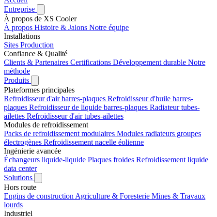
Entreprise
À propos de XS Cooler
À propos
Histoire & Jalons
Notre équipe
Installations
Sites
Production
Confiance & Qualité
Clients & Partenaires
Certifications
Développement durable
Notre
méthode
Produits
Plateformes principales
Refroidisseur d'air barres-plaques
Refroidisseur d'huile barres-
plaques
Refroidisseur de liquide barres-plaques
Radiateur tubes-
ailettes
Refroidisseur d'air tubes-ailettes
Modules de refroidissement
Packs de refroidissement modulaires
Modules radiateurs groupes
électrogènes
Refroidissement nacelle éolienne
Ingénierie avancée
Échangeurs liquide-liquide
Plaques froides
Refroidissement liquide
data center
Solutions
Hors route
Engins de construction
Agriculture & Foresterie
Mines & Travaux
lourds
Industriel