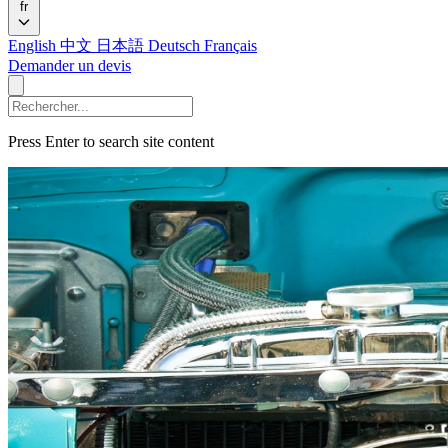
fr
English
中文
日本語
Deutsch
Français
Demander un devis
Press Enter to search site content