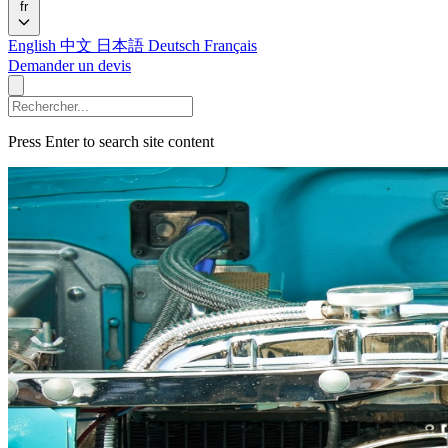
fr
English
中文
日本語
Deutsch
Français
Demander un devis
Press Enter to search site content