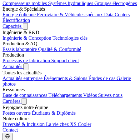
Compresseurs mobiles
Systèmes hydrauliques
Groupes électrogènes
Énergie & Spécialités
Énergie éolienne
Ferroviaire & Véhicules spéciaux
Data Centers
Électrification
Capacités
Ingénierie & R&D
Ingénierie & Conception
Technologies clés
Production & AQ
Essais laboratoire
Qualité & Conformité
Production
Processus de fabrication
Support client
Actualités
Toutes les actualités
Actualités entreprise
Événements & Salons
Études de cas
Galerie
photos
Ressources
Base de connaissances
Téléchargements
Vidéos
Suivez-nous
Carrières
Rejoignez notre équipe
Postes ouverts
Étudiants & Diplômés
Notre culture
Diversité & Inclusion
La vie chez XS Cooler
Contact