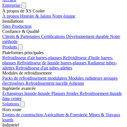
Entreprise
À propos de XS Cooler
À propos
Histoire & Jalons
Notre équipe
Installations
Sites
Production
Confiance & Qualité
Clients & Partenaires
Certifications
Développement durable
Notre
méthode
Produits
Plateformes principales
Refroidisseur d'air barres-plaques
Refroidisseur d'huile barres-
plaques
Refroidisseur de liquide barres-plaques
Radiateur tubes-
ailettes
Refroidisseur d'air tubes-ailettes
Modules de refroidissement
Packs de refroidissement modulaires
Modules radiateurs groupes
électrogènes
Refroidissement nacelle éolienne
Ingénierie avancée
Échangeurs liquide-liquide
Plaques froides
Refroidissement liquide
data center
Solutions
Hors route
Engins de construction
Agriculture & Foresterie
Mines & Travaux
lourds
Industriel