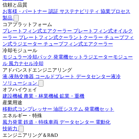
信頼と品質
お客様・パートナー
認証
サステナビリティ
協業プロセス
製品
コアプラットフォーム
プレートフィン式エアクーラー
プレートフィン式オイルク
ーラー
プレートフィン式クーラントクーラー
チューブフィ
ン式ラジエーター
チューブフィン式エアクーラー
冷却モジュール
モジュラー冷却パック
発電機セットラジエーターモジュー
ル
風力ナセル冷却
アドバンスドエンジニアリング
液-液熱交換器
コールドプレート
データセンター液冷
ソリューション
オフハイウェイ
建設機械
農業・林業機械
鉱業・重機
産業用途
移動式コンプレッサー
油圧システム
発電機セット
エネルギー・特殊
風力発電
鉄道・特殊車両
データセンター
電動化
技術力
エンジニアリング＆R&D