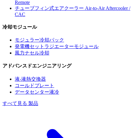
Remote
チューブフィン式エアクーラー
Air-to-Air Aftercooler /
CAC
冷却モジュール
モジュラー冷却パック
発電機セットラジエーターモジュール
風力ナセル冷却
アドバンスドエンジニアリング
液-液熱交換器
コールドプレート
データセンター液冷
すべて見る 製品