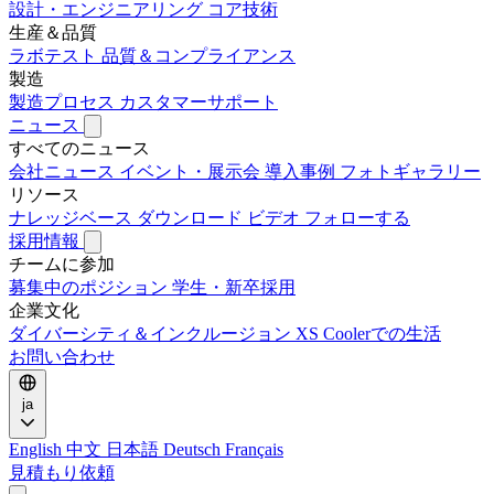
設計・エンジニアリング
コア技術
生産＆品質
ラボテスト
品質＆コンプライアンス
製造
製造プロセス
カスタマーサポート
ニュース
すべてのニュース
会社ニュース
イベント・展示会
導入事例
フォトギャラリー
リソース
ナレッジベース
ダウンロード
ビデオ
フォローする
採用情報
チームに参加
募集中のポジション
学生・新卒採用
企業文化
ダイバーシティ＆インクルージョン
XS Coolerでの生活
お問い合わせ
ja
English
中文
日本語
Deutsch
Français
見積もり依頼