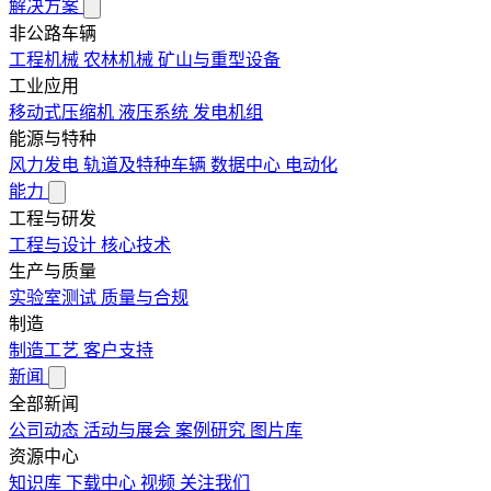
解决方案
非公路车辆
工程机械
农林机械
矿山与重型设备
工业应用
移动式压缩机
液压系统
发电机组
能源与特种
风力发电
轨道及特种车辆
数据中心
电动化
能力
工程与研发
工程与设计
核心技术
生产与质量
实验室测试
质量与合规
制造
制造工艺
客户支持
新闻
全部新闻
公司动态
活动与展会
案例研究
图片库
资源中心
知识库
下载中心
视频
关注我们