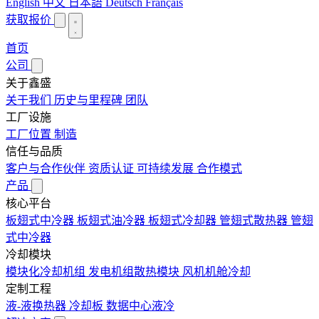
English
中文
日本語
Deutsch
Français
获取报价
首页
公司
关于鑫盛
关于我们
历史与里程碑
团队
工厂设施
工厂位置
制造
信任与品质
客户与合作伙伴
资质认证
可持续发展
合作模式
产品
核心平台
板翅式中冷器
板翅式油冷器
板翅式冷却器
管翅式散热器
管翅
式中冷器
冷却模块
模块化冷却机组
发电机组散热模块
风机机舱冷却
定制工程
液-液换热器
冷却板
数据中心液冷