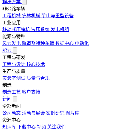
解决方案
非公路车辆
工程机械
农林机械
矿山与重型设备
工业应用
移动式压缩机
液压系统
发电机组
能源与特种
风力发电
轨道及特种车辆
数据中心
电动化
能力
工程与研发
工程与设计
核心技术
生产与质量
实验室测试
质量与合规
制造
制造工艺
客户支持
新闻
全部新闻
公司动态
活动与展会
案例研究
图片库
资源中心
知识库
下载中心
视频
关注我们