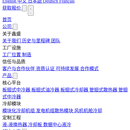
English
中文
日本語
Deutsch
Français
获取报价
首页
公司
关于鑫盛
关于我们
历史与里程碑
团队
工厂设施
工厂位置
制造
信任与品质
客户与合作伙伴
资质认证
可持续发展
合作模式
产品
核心平台
板翅式中冷器
板翅式油冷器
板翅式冷却器
管翅式散热器
管翅
式中冷器
冷却模块
模块化冷却机组
发电机组散热模块
风机机舱冷却
定制工程
液-液换热器
冷却板
数据中心液冷