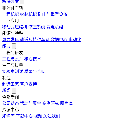
解决方案
非公路车辆
工程机械
农林机械
矿山与重型设备
工业应用
移动式压缩机
液压系统
发电机组
能源与特种
风力发电
轨道及特种车辆
数据中心
电动化
能力
工程与研发
工程与设计
核心技术
生产与质量
实验室测试
质量与合规
制造
制造工艺
客户支持
新闻
全部新闻
公司动态
活动与展会
案例研究
图片库
资源中心
知识库
下载中心
视频
关注我们