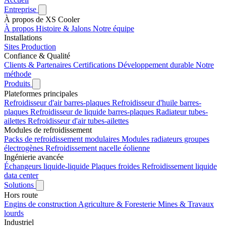
Entreprise
À propos de XS Cooler
À propos
Histoire & Jalons
Notre équipe
Installations
Sites
Production
Confiance & Qualité
Clients & Partenaires
Certifications
Développement durable
Notre
méthode
Produits
Plateformes principales
Refroidisseur d'air barres-plaques
Refroidisseur d'huile barres-
plaques
Refroidisseur de liquide barres-plaques
Radiateur tubes-
ailettes
Refroidisseur d'air tubes-ailettes
Modules de refroidissement
Packs de refroidissement modulaires
Modules radiateurs groupes
électrogènes
Refroidissement nacelle éolienne
Ingénierie avancée
Échangeurs liquide-liquide
Plaques froides
Refroidissement liquide
data center
Solutions
Hors route
Engins de construction
Agriculture & Foresterie
Mines & Travaux
lourds
Industriel