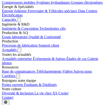
Compresseurs mobiles
Systèmes hydrauliques
Groupes électrogènes
Énergie & Spécialités
Énergie éolienne
Ferroviaire & Véhicules spéciaux
Data Centers
Électrification
Capacités
Ingénierie & R&D
Ingénierie & Conception
Technologies clés
Production & AQ
Essais laboratoire
Qualité & Conformité
Production
Processus de fabrication
Support client
Actualités
Toutes les actualités
Actualités entreprise
Événements & Salons
Études de cas
Galerie
photos
Ressources
Base de connaissances
Téléchargements
Vidéos
Suivez-nous
Carrières
Rejoignez notre équipe
Postes ouverts
Étudiants & Diplômés
Notre culture
Diversité & Inclusion
La vie chez XS Cooler
Contact