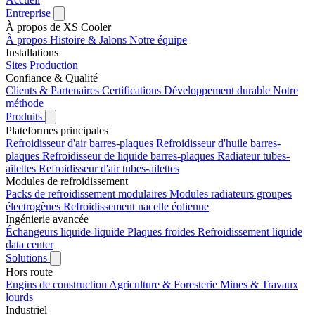
Entreprise
À propos de XS Cooler
À propos
Histoire & Jalons
Notre équipe
Installations
Sites
Production
Confiance & Qualité
Clients & Partenaires
Certifications
Développement durable
Notre
méthode
Produits
Plateformes principales
Refroidisseur d'air barres-plaques
Refroidisseur d'huile barres-
plaques
Refroidisseur de liquide barres-plaques
Radiateur tubes-
ailettes
Refroidisseur d'air tubes-ailettes
Modules de refroidissement
Packs de refroidissement modulaires
Modules radiateurs groupes
électrogènes
Refroidissement nacelle éolienne
Ingénierie avancée
Échangeurs liquide-liquide
Plaques froides
Refroidissement liquide
data center
Solutions
Hors route
Engins de construction
Agriculture & Foresterie
Mines & Travaux
lourds
Industriel