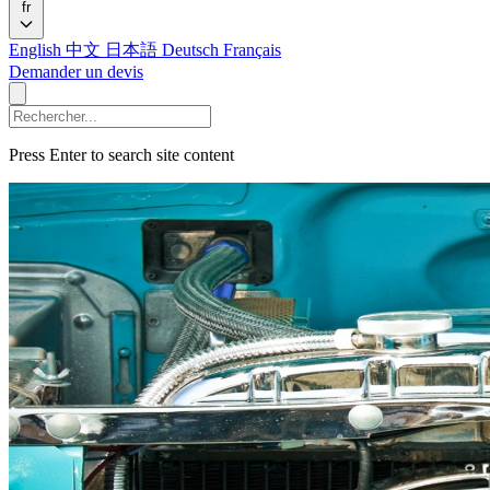
fr
English
中文
日本語
Deutsch
Français
Demander un devis
Press Enter to search site content