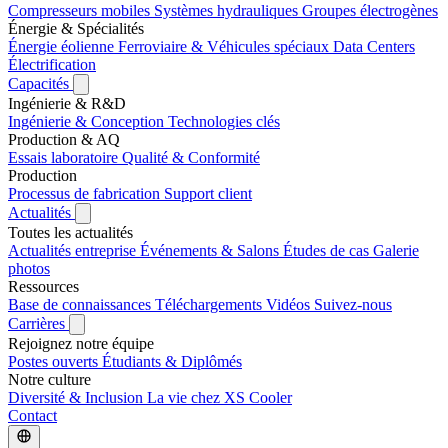
Compresseurs mobiles
Systèmes hydrauliques
Groupes électrogènes
Énergie & Spécialités
Énergie éolienne
Ferroviaire & Véhicules spéciaux
Data Centers
Électrification
Capacités
Ingénierie & R&D
Ingénierie & Conception
Technologies clés
Production & AQ
Essais laboratoire
Qualité & Conformité
Production
Processus de fabrication
Support client
Actualités
Toutes les actualités
Actualités entreprise
Événements & Salons
Études de cas
Galerie
photos
Ressources
Base de connaissances
Téléchargements
Vidéos
Suivez-nous
Carrières
Rejoignez notre équipe
Postes ouverts
Étudiants & Diplômés
Notre culture
Diversité & Inclusion
La vie chez XS Cooler
Contact