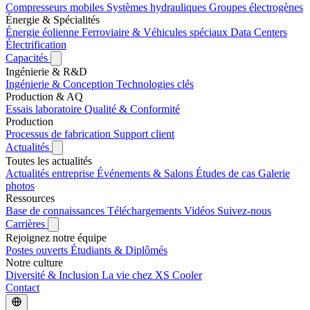
Compresseurs mobiles
Systèmes hydrauliques
Groupes électrogènes
Énergie & Spécialités
Énergie éolienne
Ferroviaire & Véhicules spéciaux
Data Centers
Électrification
Capacités
Ingénierie & R&D
Ingénierie & Conception
Technologies clés
Production & AQ
Essais laboratoire
Qualité & Conformité
Production
Processus de fabrication
Support client
Actualités
Toutes les actualités
Actualités entreprise
Événements & Salons
Études de cas
Galerie
photos
Ressources
Base de connaissances
Téléchargements
Vidéos
Suivez-nous
Carrières
Rejoignez notre équipe
Postes ouverts
Étudiants & Diplômés
Notre culture
Diversité & Inclusion
La vie chez XS Cooler
Contact