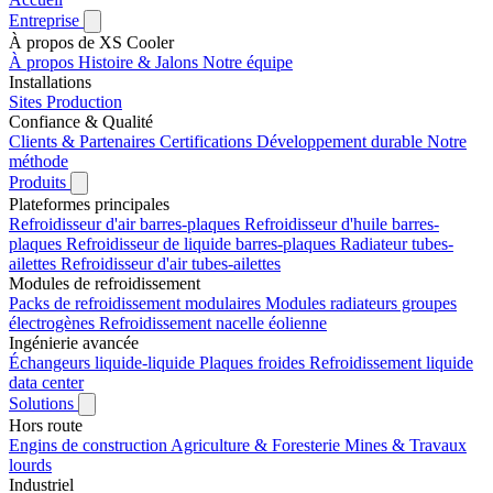
Entreprise
À propos de XS Cooler
À propos
Histoire & Jalons
Notre équipe
Installations
Sites
Production
Confiance & Qualité
Clients & Partenaires
Certifications
Développement durable
Notre
méthode
Produits
Plateformes principales
Refroidisseur d'air barres-plaques
Refroidisseur d'huile barres-
plaques
Refroidisseur de liquide barres-plaques
Radiateur tubes-
ailettes
Refroidisseur d'air tubes-ailettes
Modules de refroidissement
Packs de refroidissement modulaires
Modules radiateurs groupes
électrogènes
Refroidissement nacelle éolienne
Ingénierie avancée
Échangeurs liquide-liquide
Plaques froides
Refroidissement liquide
data center
Solutions
Hors route
Engins de construction
Agriculture & Foresterie
Mines & Travaux
lourds
Industriel