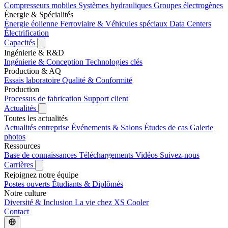
Compresseurs mobiles
Systèmes hydrauliques
Groupes électrogènes
Énergie & Spécialités
Énergie éolienne
Ferroviaire & Véhicules spéciaux
Data Centers
Électrification
Capacités
Ingénierie & R&D
Ingénierie & Conception
Technologies clés
Production & AQ
Essais laboratoire
Qualité & Conformité
Production
Processus de fabrication
Support client
Actualités
Toutes les actualités
Actualités entreprise
Événements & Salons
Études de cas
Galerie
photos
Ressources
Base de connaissances
Téléchargements
Vidéos
Suivez-nous
Carrières
Rejoignez notre équipe
Postes ouverts
Étudiants & Diplômés
Notre culture
Diversité & Inclusion
La vie chez XS Cooler
Contact