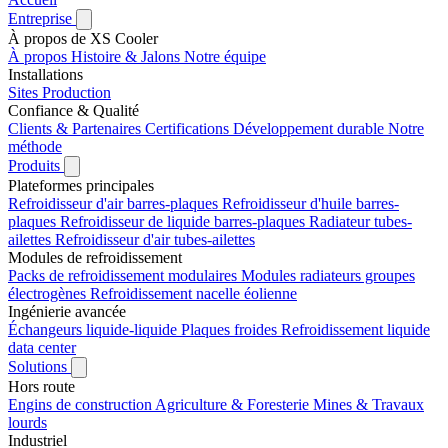
Entreprise
À propos de XS Cooler
À propos
Histoire & Jalons
Notre équipe
Installations
Sites
Production
Confiance & Qualité
Clients & Partenaires
Certifications
Développement durable
Notre
méthode
Produits
Plateformes principales
Refroidisseur d'air barres-plaques
Refroidisseur d'huile barres-
plaques
Refroidisseur de liquide barres-plaques
Radiateur tubes-
ailettes
Refroidisseur d'air tubes-ailettes
Modules de refroidissement
Packs de refroidissement modulaires
Modules radiateurs groupes
électrogènes
Refroidissement nacelle éolienne
Ingénierie avancée
Échangeurs liquide-liquide
Plaques froides
Refroidissement liquide
data center
Solutions
Hors route
Engins de construction
Agriculture & Foresterie
Mines & Travaux
lourds
Industriel