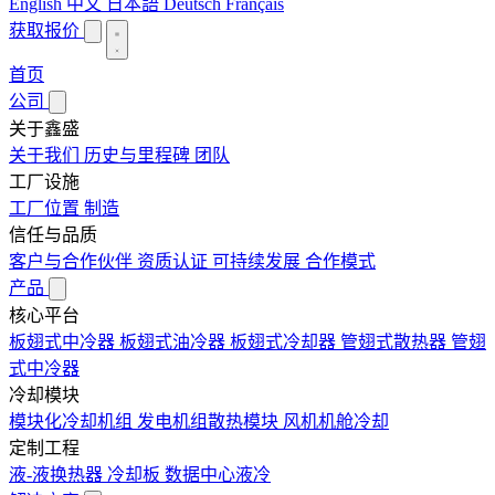
English
中文
日本語
Deutsch
Français
获取报价
首页
公司
关于鑫盛
关于我们
历史与里程碑
团队
工厂设施
工厂位置
制造
信任与品质
客户与合作伙伴
资质认证
可持续发展
合作模式
产品
核心平台
板翅式中冷器
板翅式油冷器
板翅式冷却器
管翅式散热器
管翅
式中冷器
冷却模块
模块化冷却机组
发电机组散热模块
风机机舱冷却
定制工程
液-液换热器
冷却板
数据中心液冷