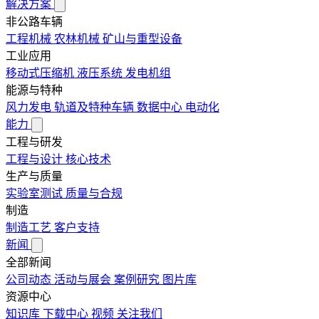
解决方案
非公路车辆
工程机械
农林机械
矿山与重型设备
工业应用
移动式压缩机
液压系统
发电机组
能源与特种
风力发电
轨道及特种车辆
数据中心
电动化
能力
工程与研发
工程与设计
核心技术
生产与质量
实验室测试
质量与合规
制造
制造工艺
客户支持
新闻
全部新闻
公司动态
活动与展会
案例研究
图片库
资源中心
知识库
下载中心
视频
关注我们