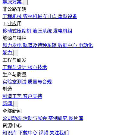
解决方案
非公路车辆
工程机械
农林机械
矿山与重型设备
工业应用
移动式压缩机
液压系统
发电机组
能源与特种
风力发电
轨道及特种车辆
数据中心
电动化
能力
工程与研发
工程与设计
核心技术
生产与质量
实验室测试
质量与合规
制造
制造工艺
客户支持
新闻
全部新闻
公司动态
活动与展会
案例研究
图片库
资源中心
知识库
下载中心
视频
关注我们