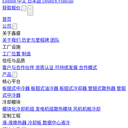
English
中文
日本語
Deutsch
Français
获取报价
首页
公司
关于鑫盛
关于我们
历史与里程碑
团队
工厂设施
工厂位置
制造
信任与品质
客户与合作伙伴
资质认证
可持续发展
合作模式
产品
核心平台
板翅式中冷器
板翅式油冷器
板翅式冷却器
管翅式散热器
管翅
式中冷器
冷却模块
模块化冷却机组
发电机组散热模块
风机机舱冷却
定制工程
液-液换热器
冷却板
数据中心液冷