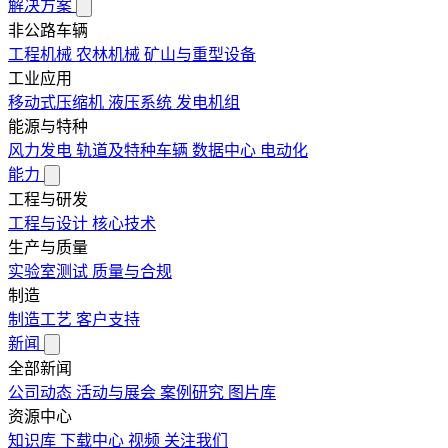
解决方案
非公路车辆
工程机械
农林机械
矿山与重型设备
工业应用
移动式压缩机
液压系统
发电机组
能源与特种
风力发电
轨道及特种车辆
数据中心
电动化
能力
工程与研发
工程与设计
核心技术
生产与质量
实验室测试
质量与合规
制造
制造工艺
客户支持
新闻
全部新闻
公司动态
活动与展会
案例研究
图片库
资源中心
知识库
下载中心
视频
关注我们