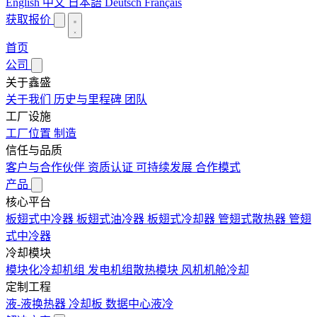
English
中文
日本語
Deutsch
Français
获取报价
首页
公司
关于鑫盛
关于我们
历史与里程碑
团队
工厂设施
工厂位置
制造
信任与品质
客户与合作伙伴
资质认证
可持续发展
合作模式
产品
核心平台
板翅式中冷器
板翅式油冷器
板翅式冷却器
管翅式散热器
管翅
式中冷器
冷却模块
模块化冷却机组
发电机组散热模块
风机机舱冷却
定制工程
液-液换热器
冷却板
数据中心液冷