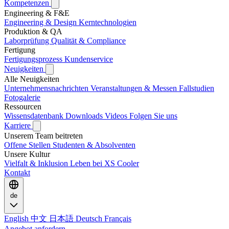
Kompetenzen
Engineering & F&E
Engineering & Design
Kerntechnologien
Produktion & QA
Laborprüfung
Qualität & Compliance
Fertigung
Fertigungsprozess
Kundenservice
Neuigkeiten
Alle Neuigkeiten
Unternehmensnachrichten
Veranstaltungen & Messen
Fallstudien
Fotogalerie
Ressourcen
Wissensdatenbank
Downloads
Videos
Folgen Sie uns
Karriere
Unserem Team beitreten
Offene Stellen
Studenten & Absolventen
Unsere Kultur
Vielfalt & Inklusion
Leben bei XS Cooler
Kontakt
de
English
中文
日本語
Deutsch
Français
Angebot anfordern