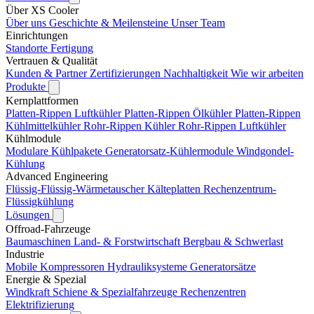
Über XS Cooler
Über uns
Geschichte & Meilensteine
Unser Team
Einrichtungen
Standorte
Fertigung
Vertrauen & Qualität
Kunden & Partner
Zertifizierungen
Nachhaltigkeit
Wie wir arbeiten
Produkte
Kernplattformen
Platten-Rippen Luftkühler
Platten-Rippen Ölkühler
Platten-Rippen
Kühlmittelkühler
Rohr-Rippen Kühler
Rohr-Rippen Luftkühler
Kühlmodule
Modulare Kühlpakete
Generatorsatz-Kühlermodule
Windgondel-
Kühlung
Advanced Engineering
Flüssig-Flüssig-Wärmetauscher
Kälteplatten
Rechenzentrum-
Flüssigkühlung
Lösungen
Offroad-Fahrzeuge
Baumaschinen
Land- & Forstwirtschaft
Bergbau & Schwerlast
Industrie
Mobile Kompressoren
Hydrauliksysteme
Generatorsätze
Energie & Spezial
Windkraft
Schiene & Spezialfahrzeuge
Rechenzentren
Elektrifizierung