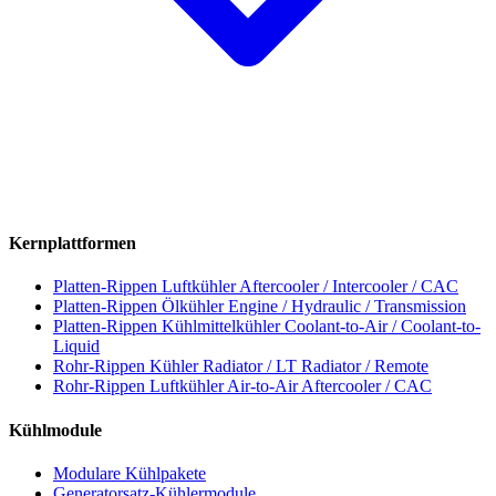
Kernplattformen
Platten-Rippen Luftkühler
Aftercooler / Intercooler / CAC
Platten-Rippen Ölkühler
Engine / Hydraulic / Transmission
Platten-Rippen Kühlmittelkühler
Coolant-to-Air / Coolant-to-
Liquid
Rohr-Rippen Kühler
Radiator / LT Radiator / Remote
Rohr-Rippen Luftkühler
Air-to-Air Aftercooler / CAC
Kühlmodule
Modulare Kühlpakete
Generatorsatz-Kühlermodule