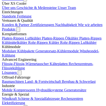
Über XS Cooler
Über uns
Geschichte & Meilensteine
Unser Team
Einrichtungen
Standorte
Fertigung
Vertrauen & Qualität
Kunden & Partner
Zertifizierungen
Nachhaltigkeit
Wie wir arbeiten
Produkte
Kernplattformen
Platten-Rippen Luftkühler
Platten-Rippen Ölkühler
Platten-Rippen
Kühlmittelkühler
Rohr-Rippen Kühler
Rohr-Rippen Luftkühler
Kühlmodule
Modulare Kühlpakete
Generatorsatz-Kühlermodule
Windgondel-
Kühlung
Advanced Engineering
Flüssig-Flüssig-Wärmetauscher
Kälteplatten
Rechenzentrum-
Flüssigkühlung
Lösungen
Offroad-Fahrzeuge
Baumaschinen
Land- & Forstwirtschaft
Bergbau & Schwerlast
Industrie
Mobile Kompressoren
Hydrauliksysteme
Generatorsätze
Energie & Spezial
Windkraft
Schiene & Spezialfahrzeuge
Rechenzentren
Elektrifizierung