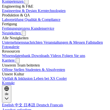
Kompetenzen
Engineering & F&E
Engineering & Design
Kerntechnologien
Produktion & QA
Laborprüfung
Qualität & Compliance
Fertigung
Fertigungsprozess
Kundenservice
Neuigkeiten
Alle Neuigkeiten
Unternehmensnachrichten
Veranstaltungen & Messen
Fallstudien
Fotogalerie
Ressourcen
Wissensdatenbank
Downloads
Videos
Folgen Sie uns
Karriere
Unserem Team beitreten
Offene Stellen
Studenten & Absolventen
Unsere Kultur
Vielfalt & Inklusion
Leben bei XS Cooler
Kontakt
de
English
中文
日本語
Deutsch
Français
Angebot anfordern