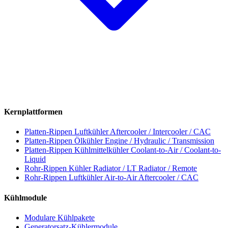
Kernplattformen
Platten-Rippen Luftkühler
Aftercooler / Intercooler / CAC
Platten-Rippen Ölkühler
Engine / Hydraulic / Transmission
Platten-Rippen Kühlmittelkühler
Coolant-to-Air / Coolant-to-
Liquid
Rohr-Rippen Kühler
Radiator / LT Radiator / Remote
Rohr-Rippen Luftkühler
Air-to-Air Aftercooler / CAC
Kühlmodule
Modulare Kühlpakete
Generatorsatz-Kühlermodule