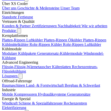
Über XS Cooler
Über uns
Geschichte & Meilensteine
Unser Team
Einrichtungen
Standorte
Fertigung
Vertrauen & Qualität
Kunden & Partner
Zertifizierungen
Nachhaltigkeit
Wie wir arbeiten
Produkte
Kernplattformen
Platten-Rippen Luftkühler
Platten-Rippen Ölkühler
Platten-Rippen
Kühlmittelkühler
Rohr-Rippen Kühler
Rohr-Rippen Luftkühler
Kühlmodule
Modulare Kühlpakete
Generatorsatz-Kühlermodule
Windgondel-
Kühlung
Advanced Engineering
Flüssig-Flüssig-Wärmetauscher
Kälteplatten
Rechenzentrum-
Flüssigkühlung
Lösungen
Offroad-Fahrzeuge
Baumaschinen
Land- & Forstwirtschaft
Bergbau & Schwerlast
Industrie
Mobile Kompressoren
Hydrauliksysteme
Generatorsätze
Energie & Spezial
Windkraft
Schiene & Spezialfahrzeuge
Rechenzentren
Elektrifizierung