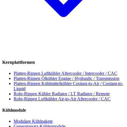
Kernplattformen
Platten-Rippen Luftkühler
Aftercooler / Intercooler / CAC
Platten-Rippen Ölkühler
Engine / Hydraulic / Transmission
Platten-Rippen Kühlmittelkühler
Coolant-to-Air / Coolant-to-
Liquid
Rohr-Rippen Kühler
Radiator / LT Radiator / Remote
Rohr-Rippen Luftkühler
Air-to-Air Aftercooler / CAC
Kühlmodule
Modulare Kühlpakete
Generatorsatz-Kühlermodule