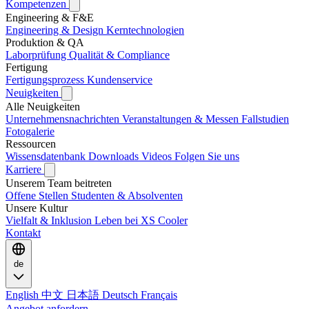
Kompetenzen
Engineering & F&E
Engineering & Design
Kerntechnologien
Produktion & QA
Laborprüfung
Qualität & Compliance
Fertigung
Fertigungsprozess
Kundenservice
Neuigkeiten
Alle Neuigkeiten
Unternehmensnachrichten
Veranstaltungen & Messen
Fallstudien
Fotogalerie
Ressourcen
Wissensdatenbank
Downloads
Videos
Folgen Sie uns
Karriere
Unserem Team beitreten
Offene Stellen
Studenten & Absolventen
Unsere Kultur
Vielfalt & Inklusion
Leben bei XS Cooler
Kontakt
de
English
中文
日本語
Deutsch
Français
Angebot anfordern