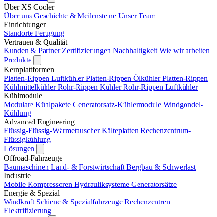
Über XS Cooler
Über uns
Geschichte & Meilensteine
Unser Team
Einrichtungen
Standorte
Fertigung
Vertrauen & Qualität
Kunden & Partner
Zertifizierungen
Nachhaltigkeit
Wie wir arbeiten
Produkte
Kernplattformen
Platten-Rippen Luftkühler
Platten-Rippen Ölkühler
Platten-Rippen
Kühlmittelkühler
Rohr-Rippen Kühler
Rohr-Rippen Luftkühler
Kühlmodule
Modulare Kühlpakete
Generatorsatz-Kühlermodule
Windgondel-
Kühlung
Advanced Engineering
Flüssig-Flüssig-Wärmetauscher
Kälteplatten
Rechenzentrum-
Flüssigkühlung
Lösungen
Offroad-Fahrzeuge
Baumaschinen
Land- & Forstwirtschaft
Bergbau & Schwerlast
Industrie
Mobile Kompressoren
Hydrauliksysteme
Generatorsätze
Energie & Spezial
Windkraft
Schiene & Spezialfahrzeuge
Rechenzentren
Elektrifizierung