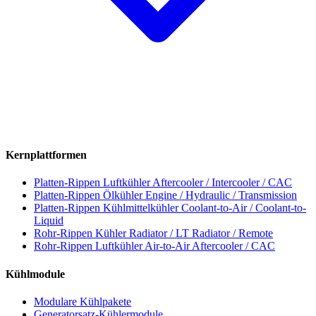
Kernplattformen
Platten-Rippen Luftkühler
Aftercooler / Intercooler / CAC
Platten-Rippen Ölkühler
Engine / Hydraulic / Transmission
Platten-Rippen Kühlmittelkühler
Coolant-to-Air / Coolant-to-
Liquid
Rohr-Rippen Kühler
Radiator / LT Radiator / Remote
Rohr-Rippen Luftkühler
Air-to-Air Aftercooler / CAC
Kühlmodule
Modulare Kühlpakete
Generatorsatz-Kühlermodule