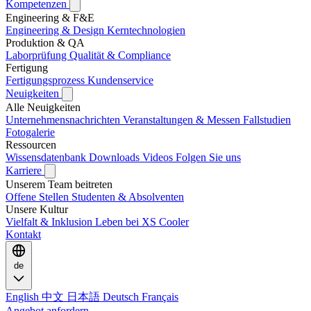
Kompetenzen
Engineering & F&E
Engineering & Design
Kerntechnologien
Produktion & QA
Laborprüfung
Qualität & Compliance
Fertigung
Fertigungsprozess
Kundenservice
Neuigkeiten
Alle Neuigkeiten
Unternehmensnachrichten
Veranstaltungen & Messen
Fallstudien
Fotogalerie
Ressourcen
Wissensdatenbank
Downloads
Videos
Folgen Sie uns
Karriere
Unserem Team beitreten
Offene Stellen
Studenten & Absolventen
Unsere Kultur
Vielfalt & Inklusion
Leben bei XS Cooler
Kontakt
de
English
中文
日本語
Deutsch
Français
Angebot anfordern