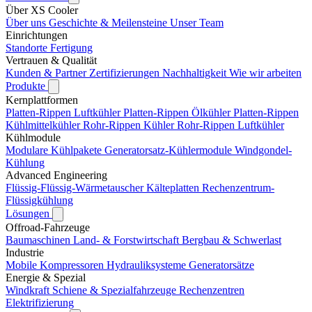
Über XS Cooler
Über uns
Geschichte & Meilensteine
Unser Team
Einrichtungen
Standorte
Fertigung
Vertrauen & Qualität
Kunden & Partner
Zertifizierungen
Nachhaltigkeit
Wie wir arbeiten
Produkte
Kernplattformen
Platten-Rippen Luftkühler
Platten-Rippen Ölkühler
Platten-Rippen
Kühlmittelkühler
Rohr-Rippen Kühler
Rohr-Rippen Luftkühler
Kühlmodule
Modulare Kühlpakete
Generatorsatz-Kühlermodule
Windgondel-
Kühlung
Advanced Engineering
Flüssig-Flüssig-Wärmetauscher
Kälteplatten
Rechenzentrum-
Flüssigkühlung
Lösungen
Offroad-Fahrzeuge
Baumaschinen
Land- & Forstwirtschaft
Bergbau & Schwerlast
Industrie
Mobile Kompressoren
Hydrauliksysteme
Generatorsätze
Energie & Spezial
Windkraft
Schiene & Spezialfahrzeuge
Rechenzentren
Elektrifizierung