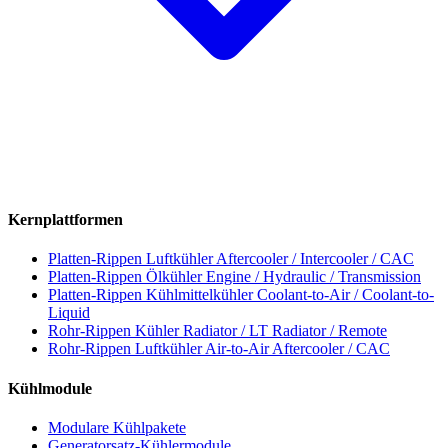
Kernplattformen
Platten-Rippen Luftkühler
Aftercooler / Intercooler / CAC
Platten-Rippen Ölkühler
Engine / Hydraulic / Transmission
Platten-Rippen Kühlmittelkühler
Coolant-to-Air / Coolant-to-
Liquid
Rohr-Rippen Kühler
Radiator / LT Radiator / Remote
Rohr-Rippen Luftkühler
Air-to-Air Aftercooler / CAC
Kühlmodule
Modulare Kühlpakete
Generatorsatz-Kühlermodule