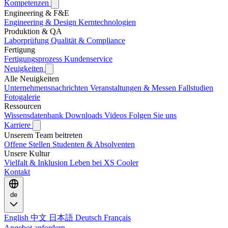
Kompetenzen
Engineering & F&E
Engineering & Design
Kerntechnologien
Produktion & QA
Laborprüfung
Qualität & Compliance
Fertigung
Fertigungsprozess
Kundenservice
Neuigkeiten
Alle Neuigkeiten
Unternehmensnachrichten
Veranstaltungen & Messen
Fallstudien
Fotogalerie
Ressourcen
Wissensdatenbank
Downloads
Videos
Folgen Sie uns
Karriere
Unserem Team beitreten
Offene Stellen
Studenten & Absolventen
Unsere Kultur
Vielfalt & Inklusion
Leben bei XS Cooler
Kontakt
de
English
中文
日本語
Deutsch
Français
Angebot anfordern