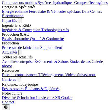
Compresseurs mobiles
Systèmes hydrauliques
Groupes électrogènes
Énergie & Spécialités
Énergie éolienne
Ferroviaire & Véhicules spéciaux
Data Centers
Électrification
Capacités
Ingénierie & R&D
Ingénierie & Conception
Technologies clés
Production & AQ
Essais laboratoire
Qualité & Conformité
Production
Processus de fabrication
Support client
Actualités
Toutes les actualités
Actualités entreprise
Événements & Salons
Études de cas
Galerie
photos
Ressources
Base de connaissances
Téléchargements
Vidéos
Suivez-nous
Carrières
Rejoignez notre équipe
Postes ouverts
Étudiants & Diplômés
Notre culture
Diversité & Inclusion
La vie chez XS Cooler
Contact