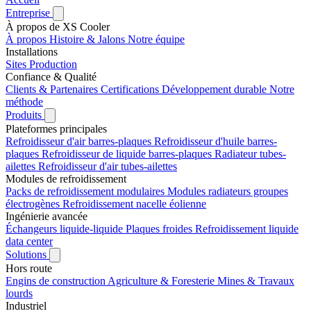
Entreprise
À propos de XS Cooler
À propos
Histoire & Jalons
Notre équipe
Installations
Sites
Production
Confiance & Qualité
Clients & Partenaires
Certifications
Développement durable
Notre
méthode
Produits
Plateformes principales
Refroidisseur d'air barres-plaques
Refroidisseur d'huile barres-
plaques
Refroidisseur de liquide barres-plaques
Radiateur tubes-
ailettes
Refroidisseur d'air tubes-ailettes
Modules de refroidissement
Packs de refroidissement modulaires
Modules radiateurs groupes
électrogènes
Refroidissement nacelle éolienne
Ingénierie avancée
Échangeurs liquide-liquide
Plaques froides
Refroidissement liquide
data center
Solutions
Hors route
Engins de construction
Agriculture & Foresterie
Mines & Travaux
lourds
Industriel