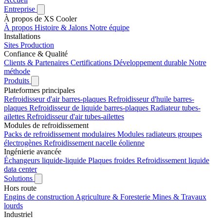
Entreprise
À propos de XS Cooler
À propos
Histoire & Jalons
Notre équipe
Installations
Sites
Production
Confiance & Qualité
Clients & Partenaires
Certifications
Développement durable
Notre
méthode
Produits
Plateformes principales
Refroidisseur d'air barres-plaques
Refroidisseur d'huile barres-
plaques
Refroidisseur de liquide barres-plaques
Radiateur tubes-
ailettes
Refroidisseur d'air tubes-ailettes
Modules de refroidissement
Packs de refroidissement modulaires
Modules radiateurs groupes
électrogènes
Refroidissement nacelle éolienne
Ingénierie avancée
Échangeurs liquide-liquide
Plaques froides
Refroidissement liquide
data center
Solutions
Hors route
Engins de construction
Agriculture & Foresterie
Mines & Travaux
lourds
Industriel