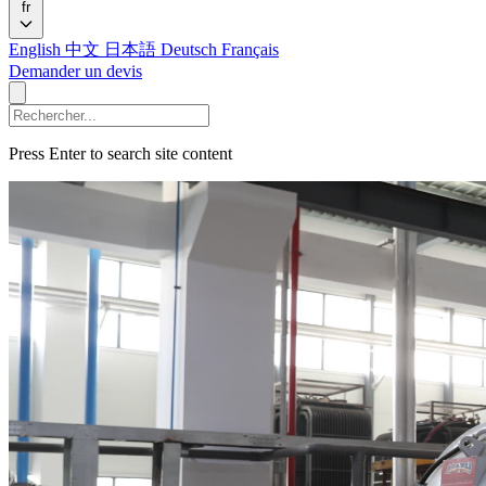
fr
English
中文
日本語
Deutsch
Français
Demander un devis
Press Enter to search site content