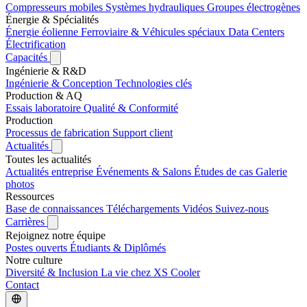
Compresseurs mobiles
Systèmes hydrauliques
Groupes électrogènes
Énergie & Spécialités
Énergie éolienne
Ferroviaire & Véhicules spéciaux
Data Centers
Électrification
Capacités
Ingénierie & R&D
Ingénierie & Conception
Technologies clés
Production & AQ
Essais laboratoire
Qualité & Conformité
Production
Processus de fabrication
Support client
Actualités
Toutes les actualités
Actualités entreprise
Événements & Salons
Études de cas
Galerie
photos
Ressources
Base de connaissances
Téléchargements
Vidéos
Suivez-nous
Carrières
Rejoignez notre équipe
Postes ouverts
Étudiants & Diplômés
Notre culture
Diversité & Inclusion
La vie chez XS Cooler
Contact