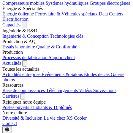
Compresseurs mobiles
Systèmes hydrauliques
Groupes électrogènes
Énergie & Spécialités
Énergie éolienne
Ferroviaire & Véhicules spéciaux
Data Centers
Électrification
Capacités
Ingénierie & R&D
Ingénierie & Conception
Technologies clés
Production & AQ
Essais laboratoire
Qualité & Conformité
Production
Processus de fabrication
Support client
Actualités
Toutes les actualités
Actualités entreprise
Événements & Salons
Études de cas
Galerie
photos
Ressources
Base de connaissances
Téléchargements
Vidéos
Suivez-nous
Carrières
Rejoignez notre équipe
Postes ouverts
Étudiants & Diplômés
Notre culture
Diversité & Inclusion
La vie chez XS Cooler
Contact