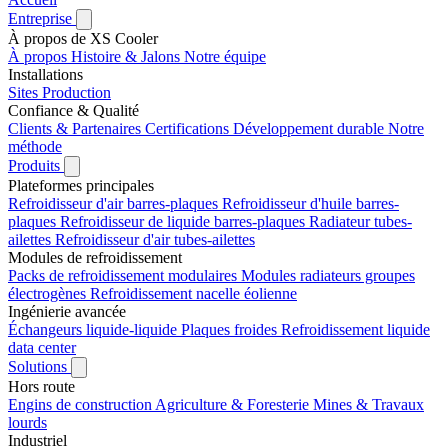
Entreprise
À propos de XS Cooler
À propos
Histoire & Jalons
Notre équipe
Installations
Sites
Production
Confiance & Qualité
Clients & Partenaires
Certifications
Développement durable
Notre
méthode
Produits
Plateformes principales
Refroidisseur d'air barres-plaques
Refroidisseur d'huile barres-
plaques
Refroidisseur de liquide barres-plaques
Radiateur tubes-
ailettes
Refroidisseur d'air tubes-ailettes
Modules de refroidissement
Packs de refroidissement modulaires
Modules radiateurs groupes
électrogènes
Refroidissement nacelle éolienne
Ingénierie avancée
Échangeurs liquide-liquide
Plaques froides
Refroidissement liquide
data center
Solutions
Hors route
Engins de construction
Agriculture & Foresterie
Mines & Travaux
lourds
Industriel