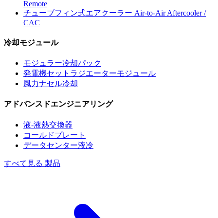
Remote
チューブフィン式エアクーラー
Air-to-Air Aftercooler /
CAC
冷却モジュール
モジュラー冷却パック
発電機セットラジエーターモジュール
風力ナセル冷却
アドバンスドエンジニアリング
液-液熱交換器
コールドプレート
データセンター液冷
すべて見る 製品