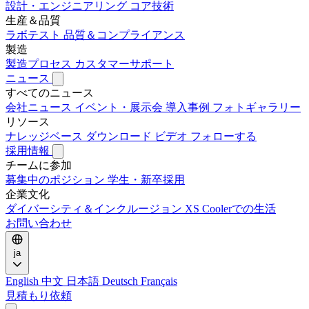
設計・エンジニアリング
コア技術
生産＆品質
ラボテスト
品質＆コンプライアンス
製造
製造プロセス
カスタマーサポート
ニュース
すべてのニュース
会社ニュース
イベント・展示会
導入事例
フォトギャラリー
リソース
ナレッジベース
ダウンロード
ビデオ
フォローする
採用情報
チームに参加
募集中のポジション
学生・新卒採用
企業文化
ダイバーシティ＆インクルージョン
XS Coolerでの生活
お問い合わせ
ja
English
中文
日本語
Deutsch
Français
見積もり依頼