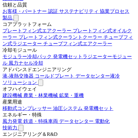
信頼と品質
お客様・パートナー
認証
サステナビリティ
協業プロセス
製品
コアプラットフォーム
プレートフィン式エアクーラー
プレートフィン式オイルク
ーラー
プレートフィン式クーラントクーラー
チューブフィ
ン式ラジエーター
チューブフィン式エアクーラー
冷却モジュール
モジュラー冷却パック
発電機セットラジエーターモジュー
ル
風力ナセル冷却
アドバンスドエンジニアリング
液-液熱交換器
コールドプレート
データセンター液冷
ソリューション
オフハイウェイ
建設機械
農業・林業機械
鉱業・重機
産業用途
移動式コンプレッサー
油圧システム
発電機セット
エネルギー・特殊
風力発電
鉄道・特殊車両
データセンター
電動化
技術力
エンジニアリング＆R&D