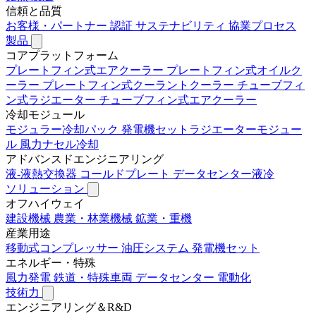
信頼と品質
お客様・パートナー
認証
サステナビリティ
協業プロセス
製品
コアプラットフォーム
プレートフィン式エアクーラー
プレートフィン式オイルク
ーラー
プレートフィン式クーラントクーラー
チューブフィ
ン式ラジエーター
チューブフィン式エアクーラー
冷却モジュール
モジュラー冷却パック
発電機セットラジエーターモジュー
ル
風力ナセル冷却
アドバンスドエンジニアリング
液-液熱交換器
コールドプレート
データセンター液冷
ソリューション
オフハイウェイ
建設機械
農業・林業機械
鉱業・重機
産業用途
移動式コンプレッサー
油圧システム
発電機セット
エネルギー・特殊
風力発電
鉄道・特殊車両
データセンター
電動化
技術力
エンジニアリング＆R&D