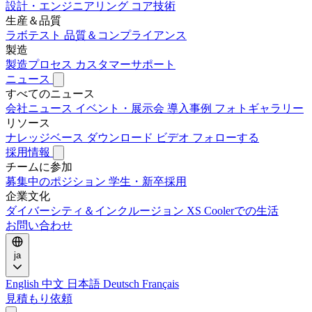
設計・エンジニアリング
コア技術
生産＆品質
ラボテスト
品質＆コンプライアンス
製造
製造プロセス
カスタマーサポート
ニュース
すべてのニュース
会社ニュース
イベント・展示会
導入事例
フォトギャラリー
リソース
ナレッジベース
ダウンロード
ビデオ
フォローする
採用情報
チームに参加
募集中のポジション
学生・新卒採用
企業文化
ダイバーシティ＆インクルージョン
XS Coolerでの生活
お問い合わせ
ja
English
中文
日本語
Deutsch
Français
見積もり依頼