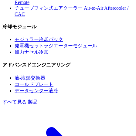
Remote
チューブフィン式エアクーラー
Air-to-Air Aftercooler /
CAC
冷却モジュール
モジュラー冷却パック
発電機セットラジエーターモジュール
風力ナセル冷却
アドバンスドエンジニアリング
液-液熱交換器
コールドプレート
データセンター液冷
すべて見る 製品