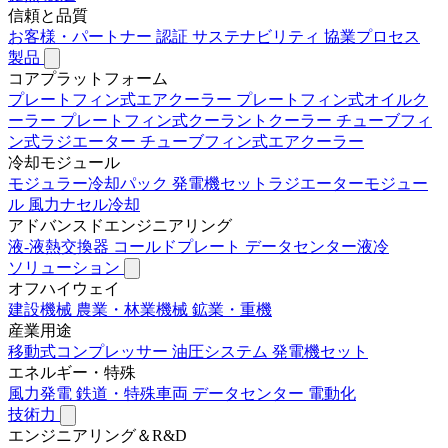
信頼と品質
お客様・パートナー
認証
サステナビリティ
協業プロセス
製品
コアプラットフォーム
プレートフィン式エアクーラー
プレートフィン式オイルク
ーラー
プレートフィン式クーラントクーラー
チューブフィ
ン式ラジエーター
チューブフィン式エアクーラー
冷却モジュール
モジュラー冷却パック
発電機セットラジエーターモジュー
ル
風力ナセル冷却
アドバンスドエンジニアリング
液-液熱交換器
コールドプレート
データセンター液冷
ソリューション
オフハイウェイ
建設機械
農業・林業機械
鉱業・重機
産業用途
移動式コンプレッサー
油圧システム
発電機セット
エネルギー・特殊
風力発電
鉄道・特殊車両
データセンター
電動化
技術力
エンジニアリング＆R&D