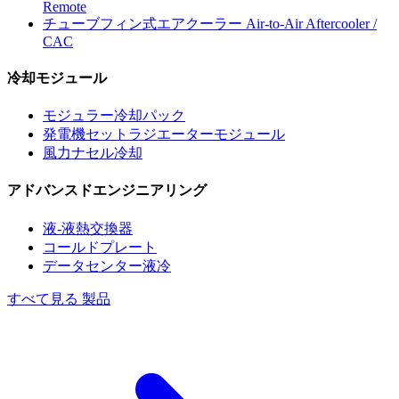
Remote
チューブフィン式エアクーラー
Air-to-Air Aftercooler /
CAC
冷却モジュール
モジュラー冷却パック
発電機セットラジエーターモジュール
風力ナセル冷却
アドバンスドエンジニアリング
液-液熱交換器
コールドプレート
データセンター液冷
すべて見る 製品