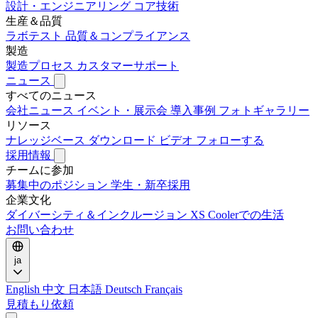
設計・エンジニアリング
コア技術
生産＆品質
ラボテスト
品質＆コンプライアンス
製造
製造プロセス
カスタマーサポート
ニュース
すべてのニュース
会社ニュース
イベント・展示会
導入事例
フォトギャラリー
リソース
ナレッジベース
ダウンロード
ビデオ
フォローする
採用情報
チームに参加
募集中のポジション
学生・新卒採用
企業文化
ダイバーシティ＆インクルージョン
XS Coolerでの生活
お問い合わせ
ja
English
中文
日本語
Deutsch
Français
見積もり依頼