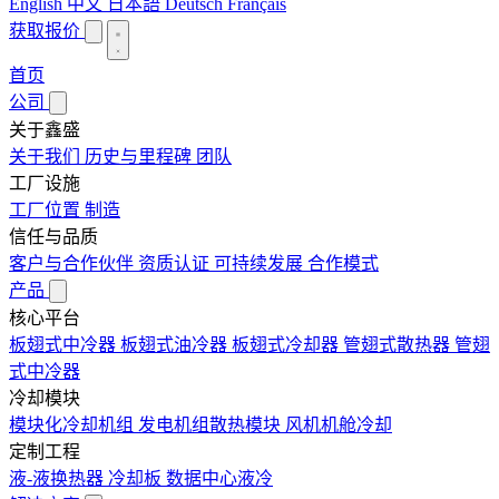
English
中文
日本語
Deutsch
Français
获取报价
首页
公司
关于鑫盛
关于我们
历史与里程碑
团队
工厂设施
工厂位置
制造
信任与品质
客户与合作伙伴
资质认证
可持续发展
合作模式
产品
核心平台
板翅式中冷器
板翅式油冷器
板翅式冷却器
管翅式散热器
管翅
式中冷器
冷却模块
模块化冷却机组
发电机组散热模块
风机机舱冷却
定制工程
液-液换热器
冷却板
数据中心液冷