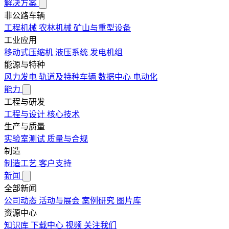
解决方案
非公路车辆
工程机械
农林机械
矿山与重型设备
工业应用
移动式压缩机
液压系统
发电机组
能源与特种
风力发电
轨道及特种车辆
数据中心
电动化
能力
工程与研发
工程与设计
核心技术
生产与质量
实验室测试
质量与合规
制造
制造工艺
客户支持
新闻
全部新闻
公司动态
活动与展会
案例研究
图片库
资源中心
知识库
下载中心
视频
关注我们