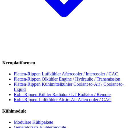
Kernplattformen
Platten-Rippen Luftkühler
Aftercooler / Intercooler / CAC
Platten-Rippen Ölkühler
Engine / Hydraulic / Transmission
Platten-Rippen Kühlmittelkühler
Coolant-to-Air / Coolant-to-
Liquid
Rohr-Rippen Kühler
Radiator / LT Radiator / Remote
Rohr-Rippen Luftkühler
Air-to-Air Aftercooler / CAC
Kühlmodule
Modulare Kühlpakete
Generatorsatz-Kühlermodule