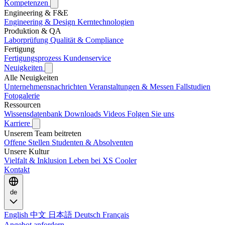
Kompetenzen
Engineering & F&E
Engineering & Design
Kerntechnologien
Produktion & QA
Laborprüfung
Qualität & Compliance
Fertigung
Fertigungsprozess
Kundenservice
Neuigkeiten
Alle Neuigkeiten
Unternehmensnachrichten
Veranstaltungen & Messen
Fallstudien
Fotogalerie
Ressourcen
Wissensdatenbank
Downloads
Videos
Folgen Sie uns
Karriere
Unserem Team beitreten
Offene Stellen
Studenten & Absolventen
Unsere Kultur
Vielfalt & Inklusion
Leben bei XS Cooler
Kontakt
de
English
中文
日本語
Deutsch
Français
Angebot anfordern