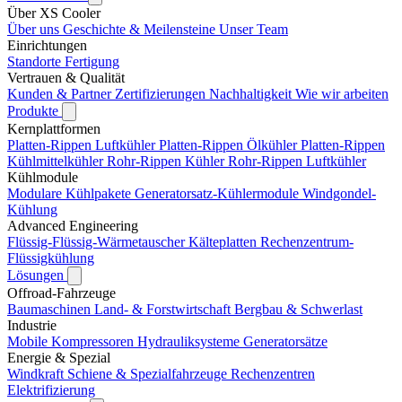
Über XS Cooler
Über uns
Geschichte & Meilensteine
Unser Team
Einrichtungen
Standorte
Fertigung
Vertrauen & Qualität
Kunden & Partner
Zertifizierungen
Nachhaltigkeit
Wie wir arbeiten
Produkte
Kernplattformen
Platten-Rippen Luftkühler
Platten-Rippen Ölkühler
Platten-Rippen
Kühlmittelkühler
Rohr-Rippen Kühler
Rohr-Rippen Luftkühler
Kühlmodule
Modulare Kühlpakete
Generatorsatz-Kühlermodule
Windgondel-
Kühlung
Advanced Engineering
Flüssig-Flüssig-Wärmetauscher
Kälteplatten
Rechenzentrum-
Flüssigkühlung
Lösungen
Offroad-Fahrzeuge
Baumaschinen
Land- & Forstwirtschaft
Bergbau & Schwerlast
Industrie
Mobile Kompressoren
Hydrauliksysteme
Generatorsätze
Energie & Spezial
Windkraft
Schiene & Spezialfahrzeuge
Rechenzentren
Elektrifizierung