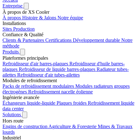
Entreprise
À propos de XS Cooler
À propos
Histoire & Jalons
Notre équipe
Installations
Sites
Production
Confiance & Qualité
Clients & Partenaires
Certifications
Développement durable
Notre
méthode
Produits
Plateformes principales
Refroidisseur d'air barres-plaques
Refroidisseur d'huile barres-
plaques
Refroidisseur de liquide barres-plaques
Radiateur tubes-
ailettes
Refroidisseur d'air tubes-ailettes
Modules de refroidissement
Packs de refroidissement modulaires
Modules radiateurs groupes
électrogènes
Refroidissement nacelle éolienne
Ingénierie avancée
Échangeurs liquide-liquide
Plaques froides
Refroidissement liquide
data center
Solutions
Hors route
Engins de construction
Agriculture & Foresterie
Mines & Travaux
lourds
Industriel