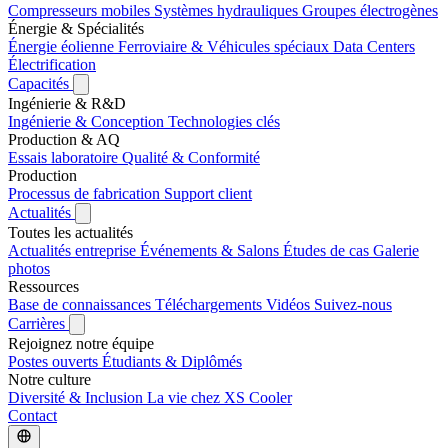
Compresseurs mobiles
Systèmes hydrauliques
Groupes électrogènes
Énergie & Spécialités
Énergie éolienne
Ferroviaire & Véhicules spéciaux
Data Centers
Électrification
Capacités
Ingénierie & R&D
Ingénierie & Conception
Technologies clés
Production & AQ
Essais laboratoire
Qualité & Conformité
Production
Processus de fabrication
Support client
Actualités
Toutes les actualités
Actualités entreprise
Événements & Salons
Études de cas
Galerie
photos
Ressources
Base de connaissances
Téléchargements
Vidéos
Suivez-nous
Carrières
Rejoignez notre équipe
Postes ouverts
Étudiants & Diplômés
Notre culture
Diversité & Inclusion
La vie chez XS Cooler
Contact