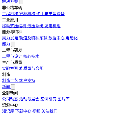
解决方案
非公路车辆
工程机械
农林机械
矿山与重型设备
工业应用
移动式压缩机
液压系统
发电机组
能源与特种
风力发电
轨道及特种车辆
数据中心
电动化
能力
工程与研发
工程与设计
核心技术
生产与质量
实验室测试
质量与合规
制造
制造工艺
客户支持
新闻
全部新闻
公司动态
活动与展会
案例研究
图片库
资源中心
知识库
下载中心
视频
关注我们