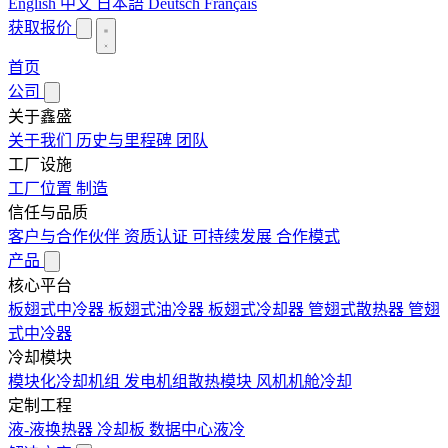
English
中文
日本語
Deutsch
Français
获取报价
首页
公司
关于鑫盛
关于我们
历史与里程碑
团队
工厂设施
工厂位置
制造
信任与品质
客户与合作伙伴
资质认证
可持续发展
合作模式
产品
核心平台
板翅式中冷器
板翅式油冷器
板翅式冷却器
管翅式散热器
管翅
式中冷器
冷却模块
模块化冷却机组
发电机组散热模块
风机机舱冷却
定制工程
液-液换热器
冷却板
数据中心液冷